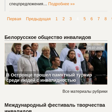
спецпредложения…
Подробнее »»
Первая
Предыдущая
1
2
3
4
5
6
7
8
Белорусское общество инвалидов
26-07-2026
В Островце прошел памятный турнир
среди людей с инвалидностью
Все материалы рубрики
Международный фестиваль творчества
инвалидов