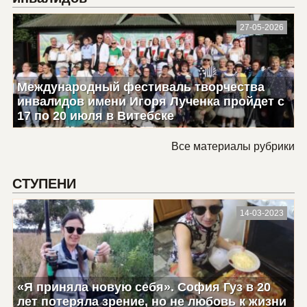
27-05-2026
Международный фестиваль творчества
инвалидов имени Игоря Лученка пройдет с
17 по 20 июля в Витебске
Все материалы рубрики
СТУПЕНИ
14-03-2023
«Я приняла новую себя». София Гуз в 20
лет потеряла зрение, но не любовь к жизни