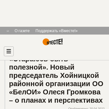
Тема «БелОИ»
О газете
Поддержать «Вместе!»
Знакомства для людей с инвалидностью
Рекламодателям
Главная
«Стараюсь быть
полезной». Новый
председатель Хойницкой
районной организации ОО
«БелОИ» Олеся Громкова
– о планах и перспективах
Опубликовано: 20.04.2022