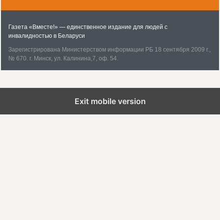
Газета «Вместе!» — единственное издание для людей с
инвалидностью в Беларуси
Зарегистрирована Министерством информации РБ 18 сентября 2009 г.,
№ 670. г. Минск, ул. Ка­линина,7, оф. 54.
Exit mobile version