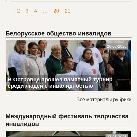
1
2
3
4
…
20
21
Белорусское общество инвалидов
26-07-2026
В Островце прошел памятный турнир
среди людей с инвалидностью
Все материалы рубрики
Международный фестиваль творчества
инвалидов