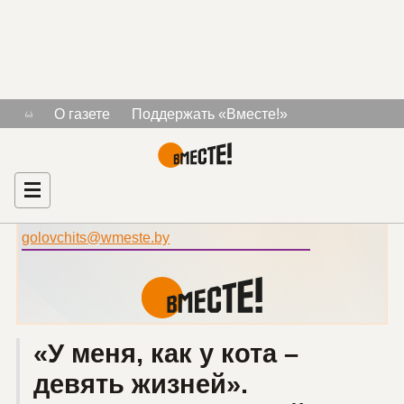
Блог
О газете
Поддержать «Вместе!»
Знакомства для людей с инвалидностью
автора:
Рекламодателям
Главная
Дария Головчиц
Дария Головчиц
golovchits@wmeste.by
«У меня, как у кота –
девять жизней».