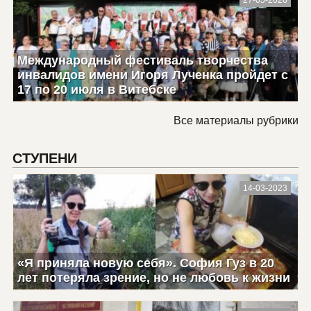
27-05-2026
Международный фестиваль творчества
инвалидов имени Игоря Лученка пройдет с
17 по 20 июля в Витебске
Все материалы рубрики
СТУПЕНИ
14-03-2023
«Я приняла новую себя». София Гуз в 20
лет потеряла зрение, но не любовь к жизни