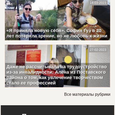
14-03-2023
«Я приняла новую себя». София Гуз в 20
лет потеряла зрение, но не любовь к жизни
27-02-2023
Даже не рассчитывала на трудоустройство
из-за инвалидности: Алёна из Поставского
района о том, как увлечение творчеством
стало ее профессией
Все материалы рубрики