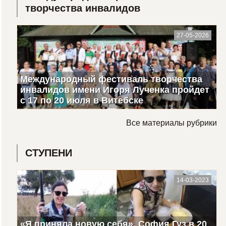
творчества инвалидов
27-05-2026
Международный фестиваль творчества
инвалидов имени Игоря Лученка пройдет
с 17 по 20 июля в Витебске
Все материалы рубрики
СТУПЕНИ
14-03-2023
«Я приняла новую себя». София Гуз в 20