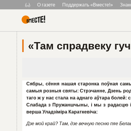
О газете
Поддержать «Вместе!»
Знак
Главная
«Там спрадвеку гу
Сябры, сёння нашая старонка поўная самы
самыя розныя святы: Стрэчанне, Дзень ро
таго ж у нас стала на аднаго аўтара болей
Слабада з Пружаншчыны, і мы з радасцю 
верша Уладзіміра Караткевіча:
Дзе мой край? Там, дзе вечную песню пяе Бела