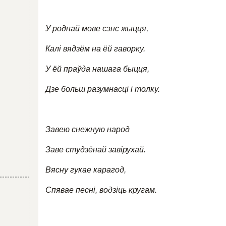
У роднай мове сэнс жыцця,
Калі вядзём на ёй гаворку.
У ёй праўда нашага быцця,
Дзе больш разумнасці і толку.
Завею снежную народ
Заве студзёнай завірухай.
Вясну гукае карагод,
Спявае песні, водзіць кругам.