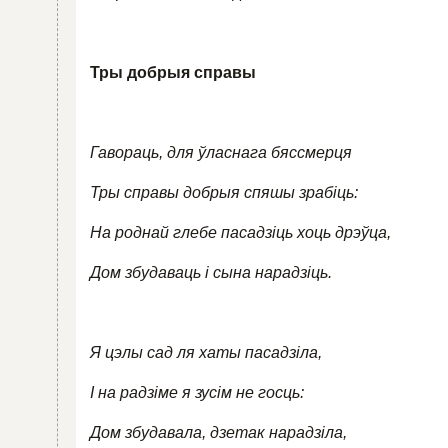
Тры добрыя справы
Гавораць, для ўласнага бяссмерця
Тры справы добрыя спяшы зрабіць:
На роднай глебе пасадзіць хоць дрэўца,
Дом збудаваць і сына нарадзіць.
Я цэлы сад ля хаты пасадзіла,
І на радзіме я зусім не госць:
Дом збудавала, дзетак нарадзіла,