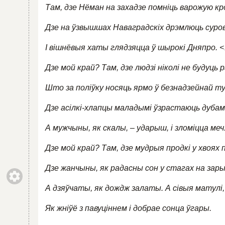
Там, дзе Нёман на захадзе помніць варожую кр
Дзе на ўзвышшах Наваградскіх дрэмлюць суро
І вішнёвыя хаты глядзяцца ў шырокі Дняпро. 
Дзе мой край? Там, дзе людзі ніколі не будуць р
Што за поліўку носяць ярмо ў безнадзейнай т
Дзе асілкі-хлапцы маладымі ўзрастаюць дубамі
А мужчыны, як скалы, – ударыш, і зломіцца меч
Дзе мой край? Там, дзе мудрыя продкі у хвоях п
Дзе жанчыны, як радасны сон у стагах на зары
А дзяўчаты, як дождж залаты. А сівыя матулі,
Як жніўё з павуціннем і добрае сонца ўгары.