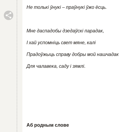
Не толькі ўнукі – праўнукі ўжо ёсць.
Мне даспадобы дзедаўскі парадак,
І хай успомніць свет мяне, калі
Прадоўжыць справу добры мой нашчадак
Для чалавека, саду і зямлі.
Аб родным слове