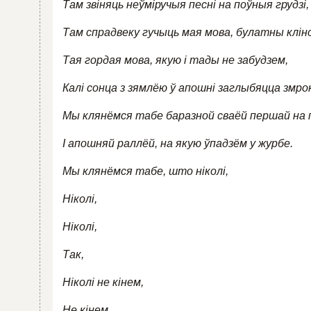
Там звіняць неўміручыя песні на поўныя грудзі,
Там спрадвеку гучыць мая мова, булатны кліно
Тая гордая мова, якую і тады не забудзем,
Калі сонца з зямлёю ў апошні заглыбяцца змро
Мы клянёмся табе баразной сваёй першай на 
І апошняй раллёй, на якую ўпадзём у журбе.
Мы клянёмся табе, што ніколі,
Ніколі,
Ніколі,
Так,
Ніколі не кінем,
Не кінем,