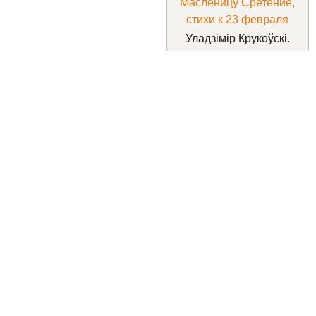
Уладзімір Крукоўскі.