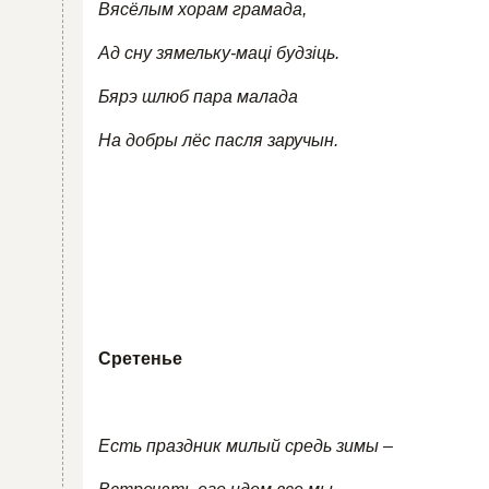
Вясёлым хорам грамада,
Ад сну зямельку-маці будзіць.
Бярэ шлюб пара малада
На добры лёс пасля заручын.
Сретенье
Есть праздник милый средь зимы –