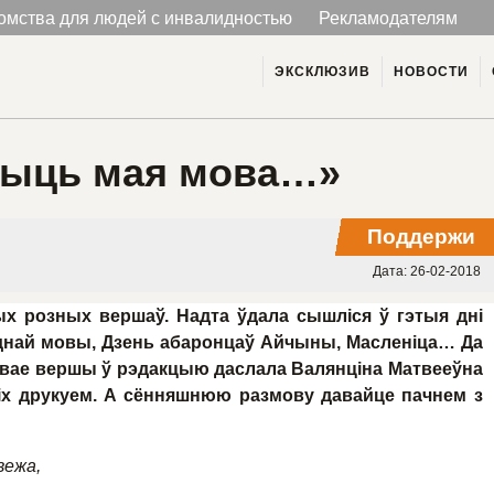
омства для людей с инвалидностью
Рекламодателям
ЭКСКЛЮЗИВ
НОВОСТИ
чыць мая мова…»
Поддержи
Дата:
26-02-2018
х розных вершаў. Надта ўдала сышліся ў гэтыя дні
днай мовы, Дзень абаронцаў Айчыны, Масленіца… Да
: свае вершы ў рэдакцыю даслала Валянціна Матвееўна
іх друкуем. А сённяшнюю размову давайце пачнем з
вежа,