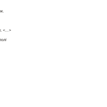
к.
к. <…>
полі