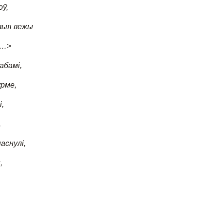
оў,
выя вежы
<…>
абамі,
урме,
,
.
аснулі,
,