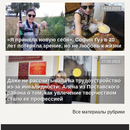
14-03-2023
«Я приняла новую себя». София Гуз в 20
лет потеряла зрение, но не любовь к жизни
27-02-2023
Даже не рассчитывала на трудоустройство
из-за инвалидности: Алёна из Поставского
района о том, как увлечение творчеством
стало ее профессией
Все материалы рубрики