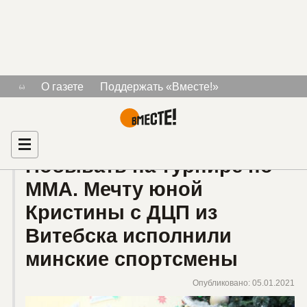
Тема «турнир по ММА»
О газете
Поддержать «Вместе!»
Знакомства для людей с инвалидностью
Рекламодателям
Главная
Побывать на турнире по
ММА. Мечту юной
Кристины с ДЦП из
Витебска исполнили
минские спортсмены
Опубликовано: 05.01.2021