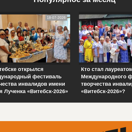
18-07-2026
тебске открылся
Кто стал лауреато
ународный фестиваль
Международного ф
чества инвалидов имени
творчества инвал
я Лученка «Витебск-2026»
«Витебск-2026»?
торепортаж