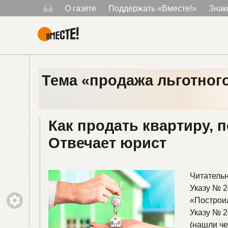
О газете
Поддержать «Вместе!»
Знак
Главная
Тема «продажа льготног
Как продать квартиру, 
Отвечает юрист
Читательн
Указу № 2
«Построил
Указу № 2
(нашли ч