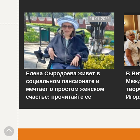
16-07-2026
Елена Сыродоева живет в
В Ви
социальном пансионате и
Межд
мечтает о простом женском
твор
счастье: прочитайте ее
Игор
историю
– фо