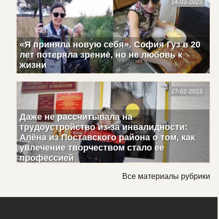
14-03-2023
«Я приняла новую себя». София Гуз в 20
лет потеряла зрение, но не любовь к
жизни
27-02-2023
Даже не рассчитывала на
трудоустройство из-за инвалидности:
Алёна из Поставского района о том, как
увлечение творчеством стало ее
профессией
Все материалы рубрики