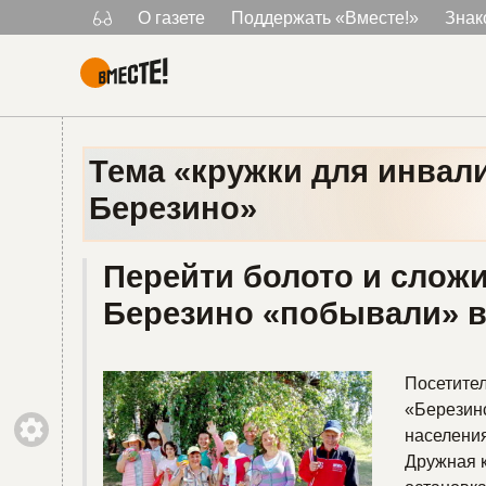
О газете
Поддержать «Вместе!»
Знак
Главная
Тема «кружки для инвал
Березино»
Перейти болото и сложи
Березино «побывали» в
Посетите
«Березин
населения
Дружная к