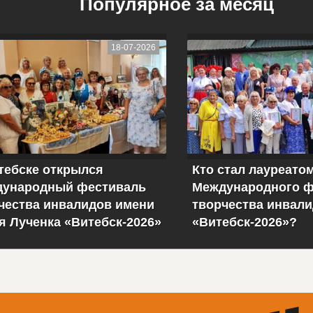
Популярное за месяц
18-07-2026
тебске открылся
Кто стал лауреато
ународный фестиваль
Международного ф
чества инвалидов имени
творчества инвал
я Лученка «Витебск-2026»
«Витебск-2026»?
торепортаж