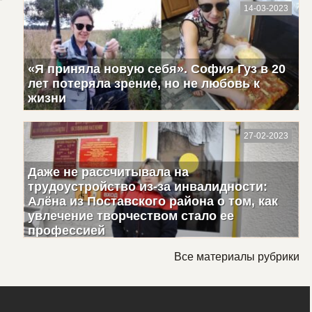
14-03-2023
«Я приняла новую себя». София Гуз в 20
лет потеряла зрение, но не любовь к
жизни
27-02-2023
Даже не рассчитывала на
трудоустройство из-за инвалидности:
Алёна из Поставского района о том, как
увлечение творчеством стало ее
профессией
Все материалы рубрики