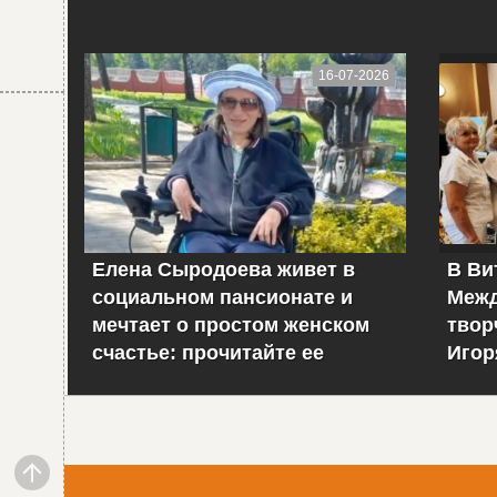
16-07-2026
Елена Сыродоева живет в
В Ви
социальном пансионате и
Межд
мечтает о простом женском
твор
счастье: прочитайте ее
Игор
историю
– фо