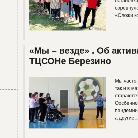
остановка
соревнуяс
«Сложи к
«Мы – везде» . Об акти
ТЦСОНе Березино
Мы часто 
так и в м
стараются
Оосбенно 
пандемии,
а другие