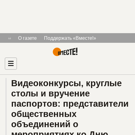
Тема «Конституция
О газете
Поддержать «Вместе!»
Знакомства для людей с инвалидностью
Беларуси»
Рекламодателям
Главная
Видеоконкурсы, круглые
столы и вручение
паспортов: представители
общественных
объединений о
мероприятиях ко Дню