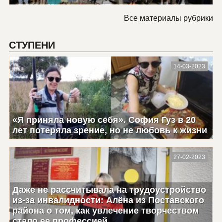
Все материалы рубрики
СТУПЕНИ
14-03-2023
«Я приняла новую себя». София Гуз в 20
лет потеряла зрение, но не любовь к жизни
27-02-2023
Даже не рассчитывала на трудоустройство
из-за инвалидности: Алёна из Поставского
района о том, как увлечение творчеством
стало ее профессией