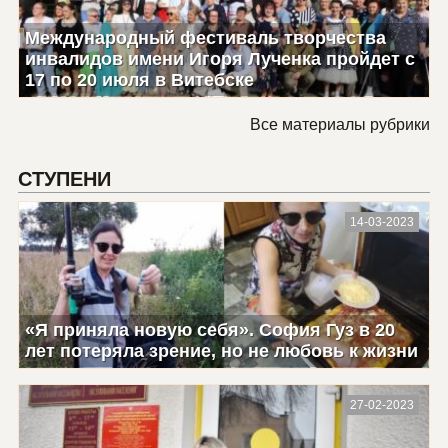
Международный фестиваль творчества
инвалидов имени Игоря Лученка пройдет с
17 по 20 июля в Витебске
Все материалы рубрики
СТУПЕНИ
14-03-2023
«Я приняла новую себя». София Гуз в 20
лет потеряла зрение, но не любовь к жизни
27-02-2023