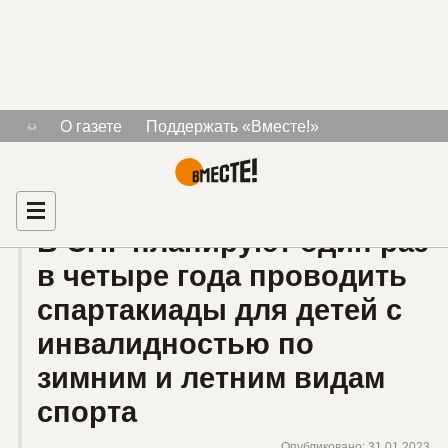
Тема «инвалиды спорт»
О газете
Поддержать «Вместе!»
Знакомства для людей с инвалидностью
Рекламодателям
Главная
В СНГ планируют один раз
в четыре года проводить
спартакиады для детей с
инвалидностью по
зимним и летним видам
спорта
Опубликовано: 31.01.2023