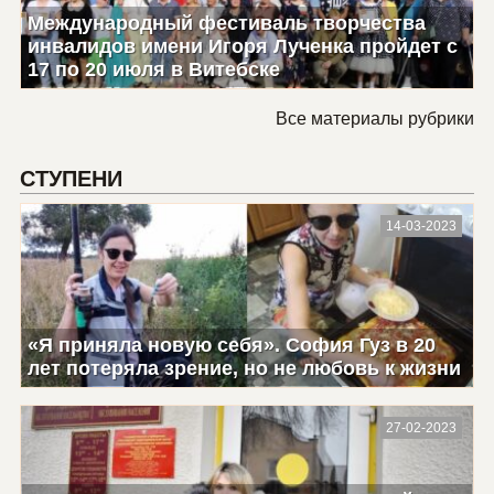
Международный фестиваль творчества
инвалидов имени Игоря Лученка пройдет с
17 по 20 июля в Витебске
Все материалы рубрики
СТУПЕНИ
14-03-2023
«Я приняла новую себя». София Гуз в 20
лет потеряла зрение, но не любовь к жизни
27-02-2023