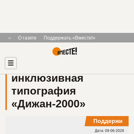
В Минске уже
О газете
Поддержать «Вместе!»
Знакомства для людей с инвалидностью
четверть века
Рекламодателям
Главная
работает
инклюзивная
типография
«Дижан-2000»
Поддержи
Дата:
09-06-2026