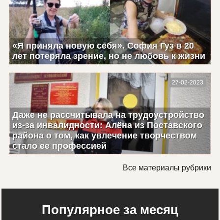
«Я приняла новую себя». София Гуз в 20
лет потеряла зрение, но не любовь к жизни
27-02-2023
Даже не рассчитывала на трудоустройство
из-за инвалидности: Алёна из Поставского
района о том, как увлечение творчеством
стало ее профессией
Все материалы рубрики
Популярное за месяц